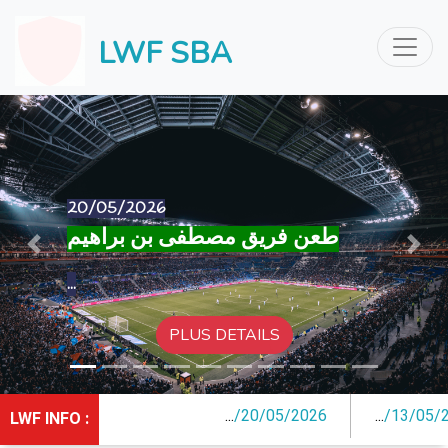
LWF SBA
13/05/2026
Previous
Next
...
/
20/05/2026
...
/
13/05/2026
LWF INFO :