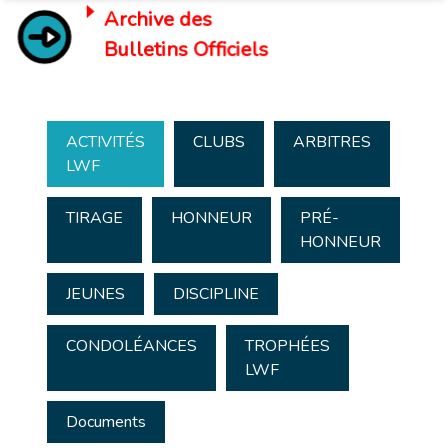
Archive des
Bulletins Officiels
ACTIVITÉS
CLUBS
ARBITRES
LWF
TIRAGE
HONNEUR
PRÉ-
HONNEUR
JEUNES
DISCIPLINE
CONDOLÉANCES
TROPHÉES
LWF
Documents