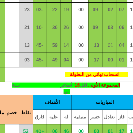
23
03-
22
19
00
09
02
07
1
21
10-
36
26
00
09
03
06
1
13
45-
59
14
00
13
01
04
1
03
45-
49
04
00
17
00
01
1
انسحاب نهائي من البطولة
المجموعة الأولى
اقل
16
أ
صاغر
سنة
من
المباريات
الأهداف
نقاط
خصم
مل
ب
فاز
تعادل
خسر
متبقية
له
عليه
فارق
40+
52
06
46
00
00
01
17
1