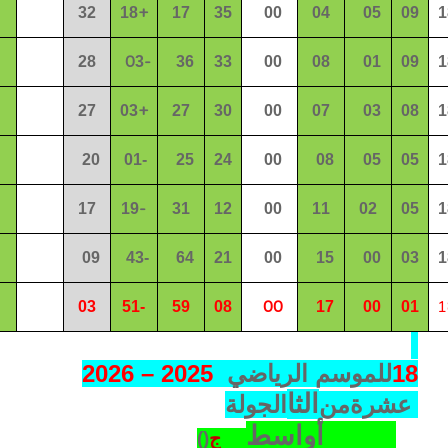
+
32
18
1
7
3
5
00
0
4
05
09
1
0
-
2
8
3
3
6
3
3
00
08
0
1
0
9
1
+
27
0
3
2
7
30
00
07
03
0
8
1
20
0
1
-
2
5
24
00
08
05
0
5
1
-
17
1
9
31
12
00
11
02
05
1
09
43
-
64
21
00
15
00
03
1
00
1
03
51
-
5
9
08
17
00
01
18
للموسم الرياضي
2026 – 2025
الثا
عشر
ة
من
الجولة
أواسط
ج
(
(