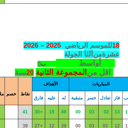
18
للموسم الرياضي
2026 – 2025
الثا
عشر
ة
من
الجولة
أواسط
ب
(
(
اقل من
المجموعة الثانية
20
سنة
المباريات
الأهداف
نقاط
خصم
مل
ب
فاز
تعادل
خسر
متبقية
له
عليه
فارق
+
41
30
1
9
4
9
00
0
3
02
1
3
1
+
3
9
2
7
1
2
3
9
00
03
03
1
2
1