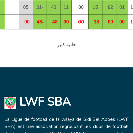
05
31
-
4
2
11
00
15
02
01
1
00
1
00
4
8
-
4
8
00
18
00
00
حانبة كبير
LWF SBA
La Ligue de football de la wilaya de Sidi Bel Abbes (LWF
SBA) est une association regroupant les clubs de football