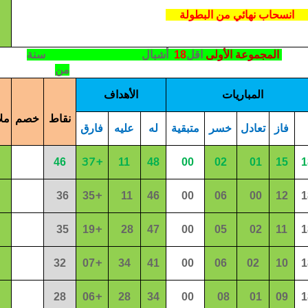
نسحاب نهائي من البطولة
المجموعة الأولى
اقل
18
أشبال
سنة
من
المباريات
الأهداف
نقاط
خصم
مل
فاز
تعادل
خسر
متبقية
له
عليه
فارق
37+
46
11
48
00
02
01
15
1
+
36
35
11
46
00
06
00
12
1
+
35
19
28
47
00
05
02
11
1
+
32
07
34
41
00
06
02
10
1
+
28
06
28
34
00
08
01
09
1