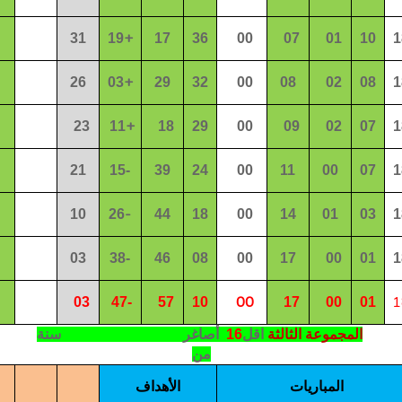
+
31
19
1
7
3
6
00
07
01
10
1
+
26
0
3
2
9
32
00
08
02
08
1
+
2
3
1
1
1
8
2
9
00
09
02
0
7
1
21
1
5
-
3
9
24
00
11
00
07
1
-
10
2
6
44
1
8
00
14
01
03
1
03
3
8
-
4
6
0
8
00
17
00
01
1
00
1
03
4
7
-
5
7
10
17
00
01
المجموعة الثالثة
اقل
16
أصاغر
سنة
من
المباريات
الأهداف