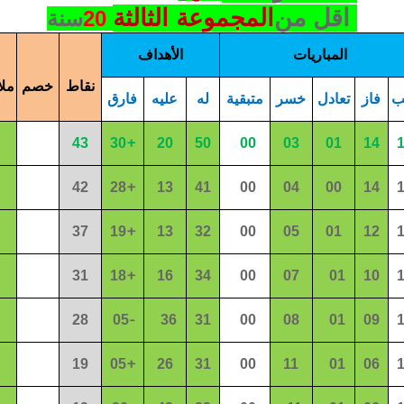
اقل من
المجموعة الثالثة
20
سنة
المباريات
الأهداف
نقاط
خصم
مل
ب
فاز
تعادل
خسر
متبقية
له
عليه
فارق
+
43
30
2
0
50
00
0
3
01
1
4
+
42
2
8
13
41
00
0
4
00
14
+
37
19
13
3
2
00
05
01
12
+
31
18
1
6
3
4
00
07
01
10
-
28
05
3
6
31
00
08
01
09
+
19
0
5
2
6
31
00
11
01
06