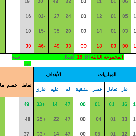
19
20
-
43
2
3
00
11
01
06
1
6
0
3
-
27
24
00
12
01
0
5
10
15-
3
5
20
00
14
01
0
3
00
00
4
6
-
4
9
03
18
00
00
المجموعة الثالثة
اقل
18
أشبال
سنة
من
المباريات
الأهداف
نقاط
خصم
مل
فاز
تعادل
خسر
متبقية
له
عليه
فارق
+
4
9
33
14
47
00
01
01
16
1
+
40
2
5
2
2
4
7
00
04
01
1
3
1
+
37
3
3
1
4
4
7
00
05
01
12
1