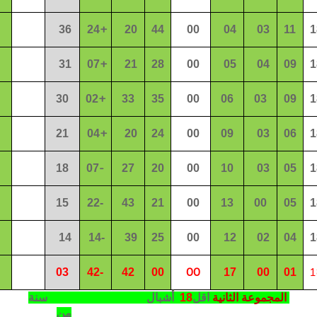
+
3
6
2
4
20
4
4
00
04
0
3
11
1
+
31
0
7
21
2
8
00
0
5
04
09
1
+
30
02
33
3
5
00
06
0
3
09
1
+
21
0
4
20
24
00
09
03
06
1
-
18
0
7
2
7
20
00
10
03
05
1
1
5
2
2
-
43
21
00
13
00
0
5
1
14
14
-
3
9
25
00
1
2
02
04
1
00
1
03
42
-
42
00
17
00
01
المجموعة الثانية
اقل
18
أشبال
سنة
من